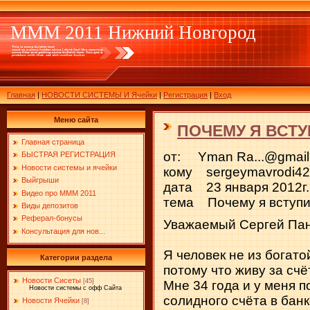
МММ 2011 Нижний Новгород
Главная
|
НОВОСТИ СИСТЕМЫ И Ячейки
|
Регистрация
|
Вход
Меню сайта
ПОЧЕМУ Я ВСТУ
Главная страница
от: Yman Ra...@gmail
БЫСТРАЯ РЕГИСТРАЦИЯ
Новости системы и ячейки
кому sergeymavrodi4
Выйгрыши
дата 23 января 2012г.
Видео про МММ 2011
тема Почему я вступ
Виды депозитов
Реферал-бонусы
Уважаемый Сергей Пан
Консультация для нов...
Я человек не из богат
Категории раздела
потому что живу за счё
Новости Сисеты
[45]
Мне 34 года и у меня 
Новости системы с офф Сайта
солидного счёта в банк
Новости Ячейки
[8]