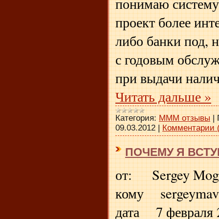
понимаю систему
проект более инт
либо банки под, 
с годовым обслу
при выдачи нали
Читать дальше »
Категория:
МММ отзывы
|
09.03.2012
|
Комментарии (
ПОЧЕМУ Я ВСТУ
от: Sergey Mogi
кому sergeymav
дата 7 февраля 2