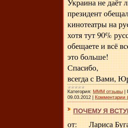
Украина не даёт
президент обещал
кинотеатры на рус
хотя тут 90% рус
обещаете и всё вс
это больше!
Спасибо,
всегда с Вами, Ю
Категория:
МММ отзывы
|
09.03.2012
|
Комментарии (
ПОЧЕМУ Я ВСТУ
от: Лариса Буга