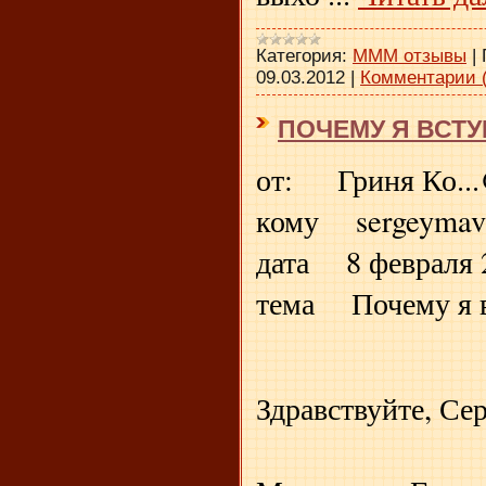
Категория:
МММ отзывы
|
09.03.2012
|
Комментарии (
ПОЧЕМУ Я ВСТУ
от: Гриня Ко...
кому sergeymav
дата 8 февраля 2
тема Почему я 
Здравствуйте, Се