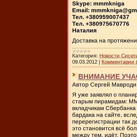
Skype: mmmkniga
Email: mmmkniga@gma
Тел. +380959007437
Тел. +380975670776
Наталия
Доставка на протяжени
Категория:
Новости Сисет
09.03.2012
|
Комментарии (
ВНИМАНИЕ УЧА
Автор Сергей Мавроди
Я уже заявлял о плани
старым пирамидам: МММ
вкладчикам Сбербанка
бардака на сайте, всл
перерегистрации так до
это становится всё бо
между тем, идёт. Поэт