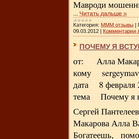
Мавроди мошенн
...
Читать дальше »
Категория:
МММ отзывы
|
09.03.2012
|
Комментарии (
ПОЧЕМУ Я ВСТУ
от: Алла Макар
кому sergeymav
дата 8 февраля 2
тема Почему я 
Сергей Пантелее
Макарова Алла В
Богатеешь, пом