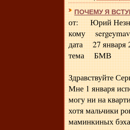
ПОЧЕМУ Я ВСТУ
от: Юрий Незна
кому sergeymav
дата 27 января 2
тема БМВ
Здравствуйте Сер
Мне 1 января исп
могу ни на кварт
хотя мальчики ро
маминкиных бэхах