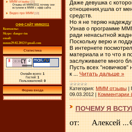
Даже девушка с которо
МММ отзывы
[21]
Отзывы об МММ2011 почему они
отношения,ушла от мен
вступили в МММ с офф сайта
Видео про МММ
[13]
средств.
Но я не теряю надежду
ОФФ САЙТ МММ2011
Узнав о программе МММ
Контакты:
Skype: danger-tm
ради ненасытной жадно
email:
Поскольку верю и под
mmm29.02.2012@gmail.com
В интернете посмотре
Статистика
материала и то что я п
заслуживаете много бл
Пусть всех "новичков"
к
...
Читать дальше »
Онлайн всего:
1
Гостей:
1
Пользователей:
0
Категория:
МММ отзывы
|
Форма входа
09.03.2012
|
Комментарии (
ПОЧЕМУ Я ВСТУ
от: Алексей ...