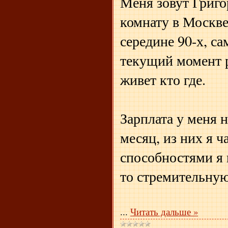
Меня зовут Григо
комнату в Москве
середине 90-х, са
текущий момент р
живет кто где.
Зарплата у меня 
месяц, из них я ч
способностями я 
то стремительную
...
Читать дальше »