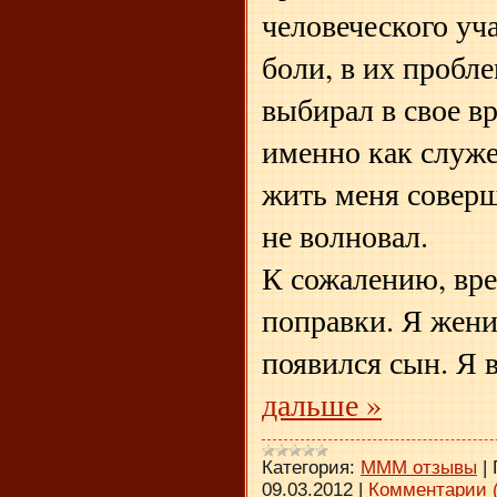
человеческого уча
боли, в их пробл
выбирал в свое в
именно как служен
жить меня совер
не волновал.
К сожалению, вре
поправки. Я жени
появился сын. Я 
дальше »
Категория:
МММ отзывы
|
09.03.2012
|
Комментарии (