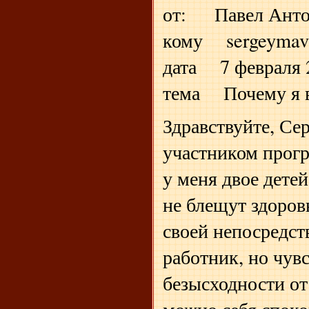
от: Павел Анто
кому sergeymav
дата 7 февраля 2
тема Почему я 
Здравствуйте, Се
участником прог
у меня двое дете
не блещут здоров
своей непосредст
работник, но чув
безысходности от