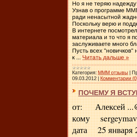
Но я не теряю надежду
Узнав о программе МММ
ради ненасытной жадно
Поскольку верю и под
В интернете посмотре
материала и то что я п
заслуживаете много бл
Пусть всех "новичков"
к
...
Читать дальше »
Категория:
МММ отзывы
|
П
09.03.2012
|
Комментарии (0
ПОЧЕМУ Я ВСТУ
от: Алексей ...
кому sergeymav
дата 25 января 2