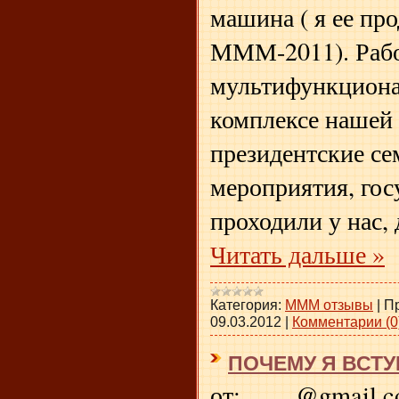
машина ( я ее пр
МММ-2011). Рабо
мультифункциона
комплексе нашей 
президентские се
мероприятия, гос
проходили у нас,
Читать дальше »
Категория:
МММ отзывы
|
П
09.03.2012
|
Комментарии (0
ПОЧЕМУ Я ВСТУ
от: ...@gmail.