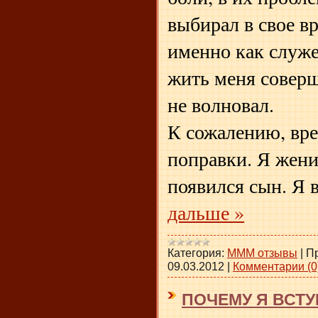
выбирал в свое в
именно как служен
жить меня совер
не волновал.
К сожалению, вре
поправки. Я жени
появился сын. Я 
дальше »
Категория:
МММ отзывы
|
П
09.03.2012
|
Комментарии (0
ПОЧЕМУ Я ВСТУ