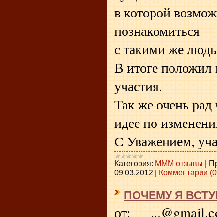
в которой возмож
познакомиться
с такими же людь
В итоге положил 
участия.
Так же очень рад
идее по изменени
С Уважением, уч
Категория:
МММ отзывы
|
П
09.03.2012
|
Комментарии (0
ПОЧЕМУ Я ВСТУ
от: ...@gmail.