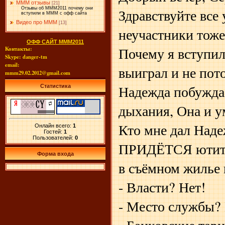
МММ отзывы
[21]
Здравствуйте все
Отзывы об МММ2011 почему они
вступили в МММ с офф сайта
Видео про МММ
[13]
неучастники тоже
ОФФ САЙТ МММ2011
Почему я вступи
Контакты:
Skype: danger-tm
email:
выиграл и не пот
mmm29.02.2012@gmail.com
Надежда побуждае
Статистика
дыхания, Она и у
Кто мне дал Наде
Онлайн всего:
1
Гостей:
1
Пользователей:
0
ПРИДЁТСЯ ютить
Форма входа
в съёмном жилье 
- Власти? Нет!
- Место службы? 
- Банковские тар