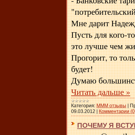
"потребительский
Мне дарит Наде
Пусть для кого-т
это лучше чем жит
Прогорит, то толь
будет!
Думаю большинст
Читать дальше »
Категория:
МММ отзывы
|
П
09.03.2012
|
Комментарии (0
ПОЧЕМУ Я ВСТУ