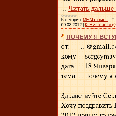
...
Читать дальше 
Категория:
МММ отзывы
|
П
09.03.2012
|
Комментарии (0
ПОЧЕМУ Я ВСТУ
от: ...@gmail.
кому sergeymav
дата 18 Января 2
тема Почему я 
Здравствуйте Сер
Хочу поздравить 
2012 новым годо