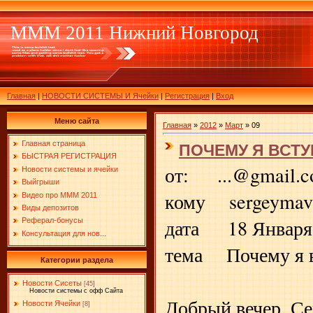
МММ 2011 Нижний Новгород
Главная
|
НОВОСТИ СИСТЕМЫ И Ячейки
|
Регистрация
|
Вход
Меню сайта
Главная
»
2012
»
Март
»
09
Главная страница
ПОЧЕМУ Я ВСТУ
БЫСТРАЯ РЕГИСТРАЦИЯ
от: ...@gmail.
Новости системы и ячейки
Выйгрыши
кому sergeymav
Видео про МММ 2011
Виды депозитов
дата 18 Января 2
Реферал-бонусы
Консультация для нов...
тема Почему я 
Категории раздела
Новости Сисеты
[45]
Новости системы с офф Сайта
Добрый вечер, Се
Новости Ячейки
[8]