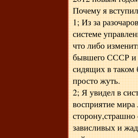
Почему я вступи
1; Из за разочар
системе управле
что либо изменит
бывшего СССР и с
сидящих в таком 
просто жуть.
2; Я увидел в си
восприятие мира
сторону,страшно 
зависливых и жа