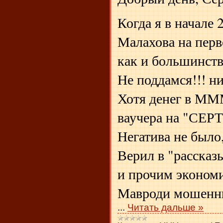
Когда я в начале 
Малахова на перв
как и большинств
Не поддамся!!! ни 
Хотя денег в МММ
ваучера на "СЕ
Негатива не было,
Верил в "рассказ
и прочим экономи
Мавроди мошенн
...
Читать дальше »