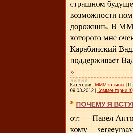
страшном будущем
возможности помо
дорожишь. В МММ
которого мне очен
Карабинский Вад
поддерживает Ва
»
Категория:
МММ отзывы
|
П
09.03.2012
|
Комментарии (0
ПОЧЕМУ Я ВСТУ
от: Павел Анто
кому sergeymav