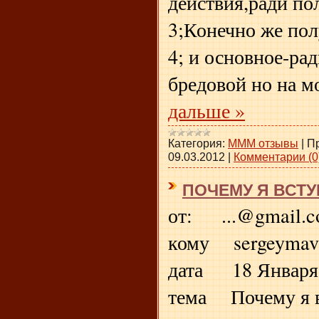
действия,ради по
3;Конечно же по
4; и основное-ра
бредовой но на м
дальше »
Категория:
МММ отзывы
|
П
09.03.2012
|
Комментарии (0
ПОЧЕМУ Я ВСТУ
от: ...@gmail.
кому sergeymav
дата 18 Января 2
тема Почему я 