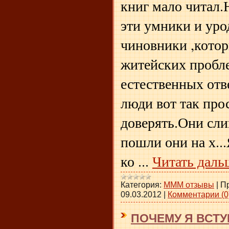
книг мало читал.Н
эти умники и уро
чиновники ,кото
житейских пробл
естественных отв
люди вот так про
доверять.Они сл
пошли они на х..
ко
...
Читать даль
Категория:
МММ отзывы
|
П
09.03.2012
|
Комментарии (0
ПОЧЕМУ Я ВСТУ