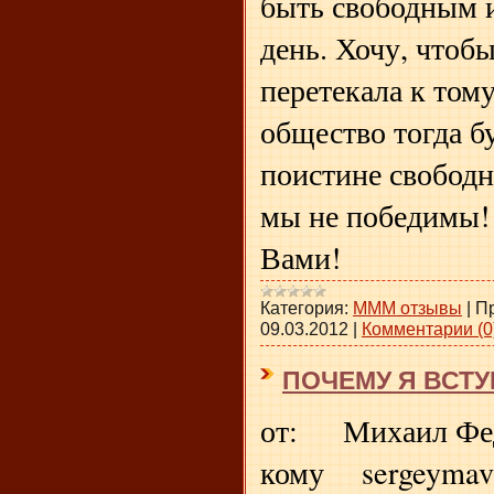
быть свободным 
день. Хочу, чтоб
перетекала к тому
общество тогда бу
поистине свободн
мы не победимы!
Вами!
Категория:
МММ отзывы
|
П
09.03.2012
|
Комментарии (0
ПОЧЕМУ Я ВСТУ
от: Михаил Фед
кому sergeymav