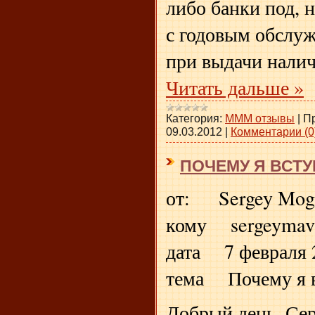
либо банки под, 
с годовым обслу
при выдачи нали
Читать дальше »
Категория:
МММ отзывы
|
П
09.03.2012
|
Комментарии (0
ПОЧЕМУ Я ВСТУ
от: Sergey Mogi
кому sergeymav
дата 7 февраля 2
тема Почему я 
Добрый день, Сер