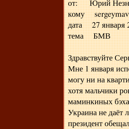
от: Юрий Незна
кому sergeymav
дата 27 января 2
тема БМВ
Здравствуйте Сер
Мне 1 января исп
могу ни на кварт
хотя мальчики ро
маминкиных бэхах
Украина не даёт
президент обещал