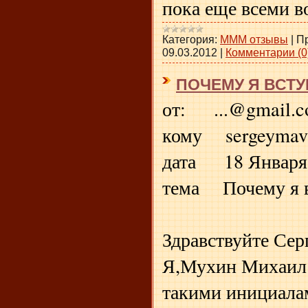
пока еще всеми 
Категория:
МММ отзывы
|
П
09.03.2012
|
Комментарии (0
ПОЧЕМУ Я ВСТУ
от: ...@gmail.
кому sergeymav
дата 18 Января 2
тема Почему я 
Здравствуйте Сер
Я,Мухин Михаил
такими инициала