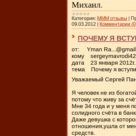
Михаил.
Категория:
МММ отзывы
|
П
09.03.2012
|
Комментарии (0
ПОЧЕМУ Я ВСТУ
от: Yman Ra...@gmail
кому sergeymavrodi4
дата 23 января 2012г.
тема Почему я вступ
Уважаемый Сергей Пан
Я человек не из богат
потому что живу за счё
Мне 34 года и у меня 
солидного счёта в банк
Даже девушка с которо
отношения,ушла от мен
средств.