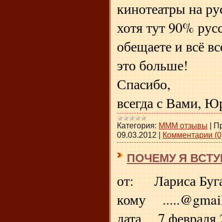
кинотеатры на рус
хотя тут 90% рус
обещаете и всё вс
это больше!
Спасибо,
всегда с Вами, Ю
Категория:
МММ отзывы
|
П
09.03.2012
|
Комментарии (0
ПОЧЕМУ Я ВСТУ
от: Лариса Буга
кому .....@gmai
дата 7 февраля 2