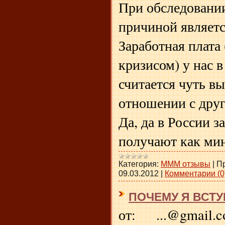
При обследовании
причиной являетс
Заработная плата
кризисом) у нас 
считается чуть в
отношении с друг
Да, да в России з
получают как м
Категория:
МММ отзывы
|
П
09.03.2012
|
Комментарии (0
ПОЧЕМУ Я ВСТУ
от: ...@gmail.