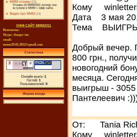
МММ отзывы
[21]
Кому winlette
Отзывы об МММ2011 почему они
вступили в МММ с офф сайта
Видео про МММ
Дата 3 мая 201
[13]
Тема ВЫИГР
ОФФ САЙТ МММ2011
Контакты:
Skype: danger-tm
email:
mmm29.02.2012@gmail.com
Добрый вечер. 
Статистика
800 грн., получ
новогодний бон
месяца. Сегодн
Онлайн всего:
1
Гостей:
1
Пользователей:
0
выигрыш - 3055
Форма входа
Пантелеевич :)))
От: Tania Rich
Кому winlette