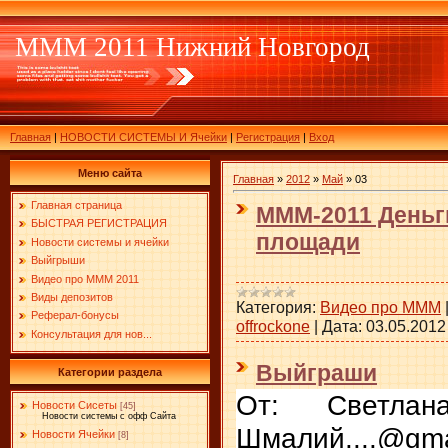
МММ 2011 Нижний Новгород
Главная
|
НОВОСТИ СИСТЕМЫ И Ячейки
|
Регистрация
|
Вход
Меню сайта
Главная
»
2012
»
Май
»
03
Главная страница
МММ-2011 Деньги
БЫСТРАЯ РЕГИСТРАЦИЯ
площади
Новости системы и ячейки
Выйгрыши
Видео про МММ 2011
Виды депозитов
Категория:
Видео про МММ
Реферал-бонусы
offrockone
|
Дата:
03.05.2012
Консультация для нов...
Выйграши
Категории раздела
От: Светлан
Новости Сисеты
[45]
Новости системы с офф Сайта
Шмалий....@gma
Новости Ячейки
[8]