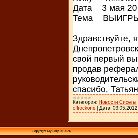
Дата 3 мая 201
Тема ВЫИГР
Здравствуйте, я 
Днепропетровск
свой первый вы
продав рефера
руководительск
спасибо, Татья
Категория:
Новости Сисеты
offrockone
|
Дата:
03.05.2012
Copyright MyCorp © 2026