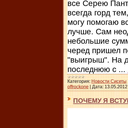
все Серею Пант
всегда горд тем,
могу помогаю в
лучше. Сам нео
небольшие сумм
черед пришел п
"выигрыш". На 
последнюю с
...
Категория:
Новости Сисеты
offrockone
|
Дата:
13.05.2012
ПОЧЕМУ Я ВСТУ