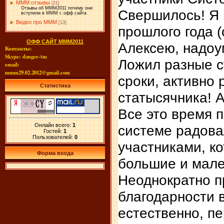
МММ отзывы
[21]
Отзывы об МММ2011 почему они
Свершилось! Я 
вступили в МММ с офф сайта
Видео про МММ
[13]
прошлого года 
ОФФ САЙТ МММ2011
Алексею, надоум
Контакты:
Skype: danger-tm
Ложил разные с
email:
mmm29.02.2012@gmail.com
сроки, активно 
Статистика
статысячника! 
Все это время 
Онлайн всего:
1
системе радова
Гостей:
1
Пользователей:
0
участниками, к
Форма входа
большие и мале
Неоднократно 
благодарности в
естественно, п