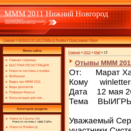
МММ 2011 Нижний Новгород
Главная
|
НОВОСТИ СИСТЕМЫ И Ячейки
|
Регистрация
|
Вход
Меню сайта
Главная
»
2012
»
Май
»
13
Главная страница
Отывы МММ 201
БЫСТРАЯ РЕГИСТРАЦИЯ
От: Марат Хам
Новости системы и ячейки
Выйгрыши
Кому winlette
Видео про МММ 2011
Виды депозитов
Дата 12 мая 20
Реферал-бонусы
Консультация для нов...
Тема ВЫИГР
Категории раздела
Уважаемый Сер
Новости Сисеты
[45]
Новости системы с офф Сайта
Новости Ячейки
участники Сис
[8]