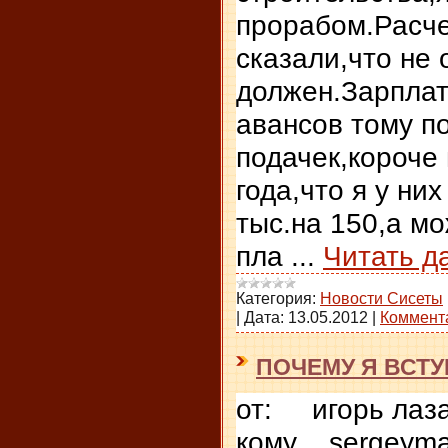
прорабом.Расче
сказали,что не 
должен.Зарплат
авансов тому п
подачек,короче н
года,что я у ни
тыс.на 150,а м
пла
...
Читать д
Категория:
Новости Сисеты
|
Дата:
13.05.2012
|
Коммента
ПОЧЕМУ Я ВСТУ
от: игорь лаза
кому sergeyma