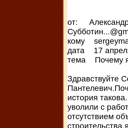
от: Александ
Субботин...@gm
кому sergeyma
дата 17 апреля
тема Почему я
Здравствуйте С
Пантелевич.По
история такова..
уволили с работ
отсутствием об
строительства,