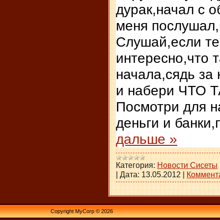
дурак,начал с 
меня послушал,
Слушай,если те
интересно,что т
начала,сядь за 
и набери ЧТО 
Посмотри для н
деньги и банки
дальше »
Категория:
Новости Сисеты
|
Дата:
13.05.2012
|
Коммента
Copyright MyCorp © 2026