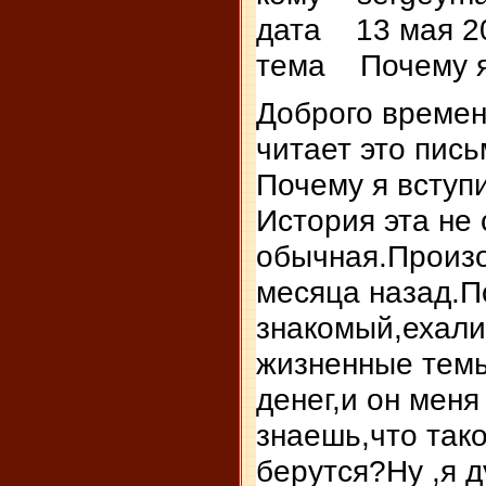
дата 13 мая 20
тема Почему я
Доброго времен
читает это пись
Почему я всту
История эта не
обычная.Произ
месяца назад.П
знакомый,ехали
жизненные тем
денег,и он меня
знаешь,что тако
берутся?Ну ,я 