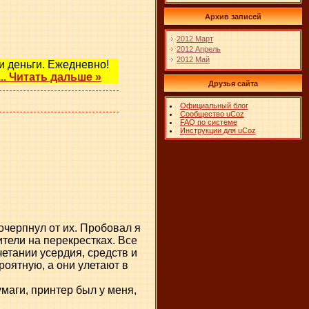
Архив записей
2012 Март
2012 Апрель
2012 Май
и деньги. Ежедневно!
...
Читать дальше »
Друзья сайта
Официальный блог
Сообщество uCoz
FAQ по системе
Инструкции для uCoz
очерпнул от их. Пробовал я
тели на перекрестках. Все
четании усердия, средств и
роятную, а они улетают в
маги, принтер был у меня,