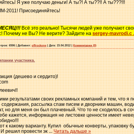
тесь! Я уже получаю деньги! А ты?! А ты??!! А ты???!!!
М-2011! Присоединяйтесь!
МЕСЯЦ!!!
Всё это реально! Тысячи людей уже получают сво
с! Почему не Вы? Не верите? Зайдите на
sergey-mavrodi.c
тров:
6506
|
Добавил:
offrockone
|
Дата:
15.04.2012
|
Комментарии (0)
пании участника.
кция (дешево и сердито)!
.com
леевич!!
ими результатами своих рекламных компаний и тем, что я п
о содержания, рассылка спам писем и дворники машин, води
ат, но для меня он был плачевный. Что то не сходилось в со
тебе кажется, информация не листовке ценности имеет неве
бидно!!!
т к какому варианту. Купил обычные конверты, упаковку бу
 И решил провести эк
...
Читать дальше »