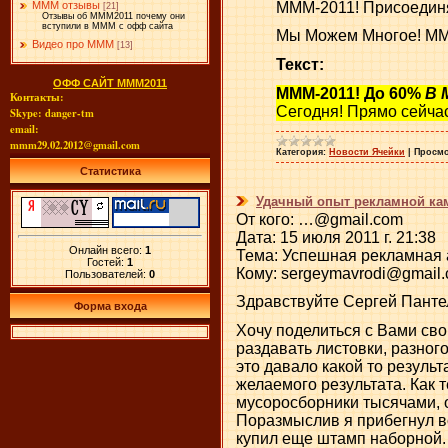
МММ-2011! Присоединяй
МММ отзывы
[21]
Отзывы об МММ2011 почему они
вступили в МММ с офф сайта
Мы Можем Многое! ММ
Видео про МММ
[13]
Текст:
ОФФ САЙТ МММ2011
МММ-2011!
До 60%
В 
Контакты:
Сегодня! Прямо сейча
Skype: danger-tm
email:
mmm29.02.2012@gmail.com
Категория:
Новости Ячейки
|
Просмо
Статистика
Удачный опыт рекламной кам
От кого: …@gmail.com
Дата: 15 июля 2011 г. 21:38
Онлайн всего:
1
Тема: Успешная рекламная а
Гостей:
1
Кому: sergeymavrodi@gmail
Пользователей:
0
Здравствуйте Сергей Панте
Форма входа
Хочу поделиться с Вами сво
раздавать листовки, разног
это давало какой то результ
желаемого результата. Как 
мусоросборники тысячами, о
Поразмыслив я прибегнул во
купил еще штамп наборной.