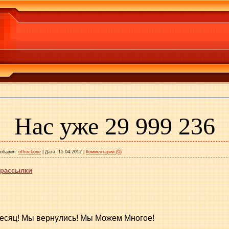
Нас уже
29 999 236
обавил:
offrockone
|
Дата:
15.04.2012
|
Комментарии (0)
-рассылки
есяц! Мы вернулись! Мы Можем Многое!