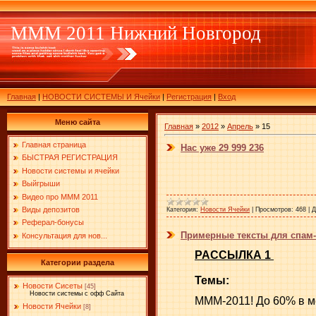
МММ 2011 Нижний Новгород
Главная
|
НОВОСТИ СИСТЕМЫ И Ячейки
|
Регистрация
|
Вход
Меню сайта
Главная
»
2012
»
Апрель
»
15
Главная страница
Нас уже 29 999 236
БЫСТРАЯ РЕГИСТРАЦИЯ
Новости системы и ячейки
Выйгрыши
Видео про МММ 2011
Виды депозитов
Категория:
Новости Ячейки
|
Просмотров:
468
|
Д
Реферал-бонусы
Примерные тексты для спам
Консультация для нов...
РАССЫЛКА 1
Категории раздела
Темы:
Новости Сисеты
[45]
Новости системы с офф Сайта
МММ-2011! До 60% в м
Новости Ячейки
[8]