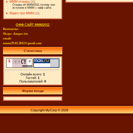
МММ отзывы
[21]
Отзывы об МММ2011 почему они
вступили в МММ с офф сайта
Видео про МММ
[13]
ОФФ САЙТ МММ2011
Контакты:
Skype: danger-tm
email:
mmm29.02.2012@gmail.com
Статистика
Онлайн всего:
1
Гостей:
1
Пользователей:
0
Форма входа
Copyright MyCorp © 2026