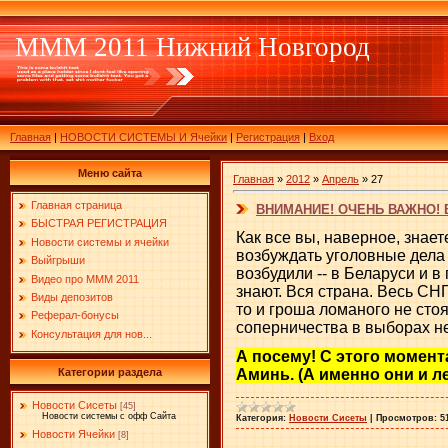
МММ 2011 Нижний Новгород
Главная
|
НОВОСТИ СИСТЕМЫ И Ячейки
|
Регистрация
|
Вход
Меню сайта
Главная
»
2012
»
Апрель
»
27
Главная страница
ВНИМАНИЕ! ОЧЕНЬ ВАЖНО!
БЫСТРАЯ РЕГИСТРАЦИЯ
Как все вы, наверное, знае
Новости системы и ячейки
возбуждать уголовные дела 
Выйгрыши
возбудили -- в Беларуси и 
Видео про МММ 2011
знают. Вся страна. Весь СНГ
Виды депозитов
то и гроша ломаного не стоя
Реферал-бонусы
соперничества в выборах нед
Консультация для нов...
А посему! С этого момент
Аминь. (А именно они и л
Категории раздела
Новости Сисеты
[45]
Новости системы с офф Сайта
Категория:
Новости Сисеты
|
Просмотров:
5
Новости Ячейки
[8]