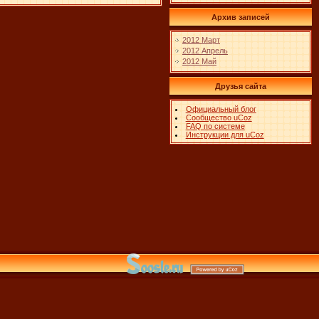
Архив записей
2012 Март
2012 Апрель
2012 Май
Друзья сайта
Официальный блог
Сообщество uCoz
FAQ по системе
Инструкции для uCoz