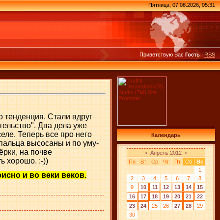
Пятница, 07.08.2026, 05:31
Приветствую Вас
Гость
|
RSS
о тенденция. Стали вдруг
ельство". Два дела уже
еле. Теперь все про него
Календарь
з пальца высосаны и по уму-
ёрки, на почве
«
Апрель 2012
»
 хорошо. :-))
Пн
Вт
Ср
Чт
Пт
Сб
Вс
1
исно и во веки веков.
2
3
4
5
6
7
8
9
10
11
12
13
14
15
16
17
18
19
20
21
22
23
24
25
26
27
28
29
30