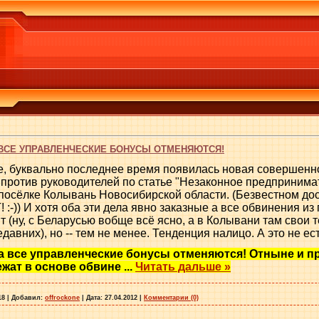
 ВСЕ УПРАВЛЕНЧЕСКИЕ БОНУСЫ ОТМЕНЯЮТСЯ!
те, буквально последнее время появилась новая совершенн
против руководителей по статье "Незаконное предпринимат
в посёлке Колывань Новосибирской области. (Безвестном дос
! :-)) И хотя оба эти дела явно заказные а все обвинения и
т (ну, с Беларусью вобще всё ясно, а в Колывани там свои т
авних), но -- тем не менее. Тенденция налицо. А это не есть
а все управленческие бонусы отменяются! Отныне и пр
ежат в основе обвине
...
Читать дальше »
18
|
Добавил:
offrockone
|
Дата:
27.04.2012
|
Комментарии (0)