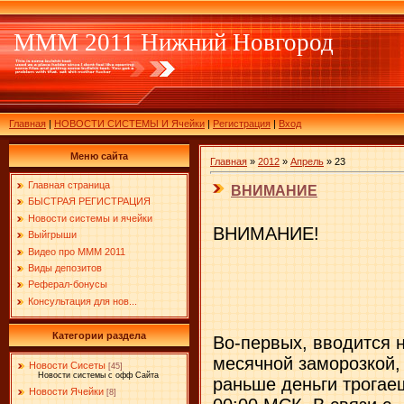
МММ 2011 Нижний Новгород
Главная
|
НОВОСТИ СИСТЕМЫ И Ячейки
|
Регистрация
|
Вход
Меню сайта
Главная
»
2012
»
Апрель
»
23
Главная страница
ВНИМАНИЕ
БЫСТРАЯ РЕГИСТРАЦИЯ
Новости системы и ячейки
ВНИМАНИЕ!
Выйгрыши
Видео про МММ 2011
Виды депозитов
Реферал-бонусы
Консультация для нов...
Категории раздела
Во-первых, вводится 
месячной заморозкой,
Новости Сисеты
[45]
Новости системы с офф Сайта
раньше деньги трогаеш
Новости Ячейки
[8]