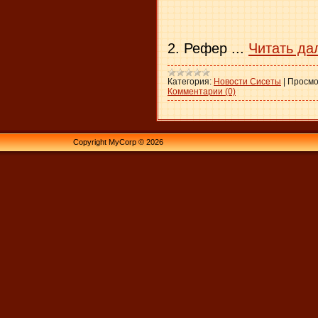
2. Рефер
...
Читать да
Категория:
Новости Сисеты
|
Просмо
Комментарии (0)
Copyright MyCorp © 2026