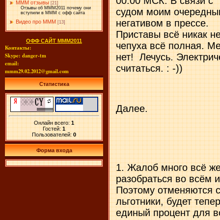
00:00 МСК. В связи с
МММ отзывы
[21]
Отзывы об МММ2011 почему они
судом моим очередным
вступили в МММ с офф сайта
негативом в прессе.
Видео про МММ
[13]
Приставы всё никак не
ОФФ САЙТ МММ2011
чепуха всё полная. М
Контакты:
нет! Лечусь. Электрич
Skype: danger-tm
email:
считаться. : -))
mmm29.02.2012@gmail.com
Статистика
Далее.
Онлайн всего:
1
Гостей:
1
Пользователей:
0
Форма входа
1. Жалоб много всё же
разобраться во всём и
Поэтому отменяются с
льготники, будет тепе
единый процент для в