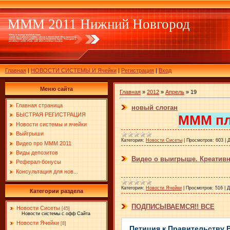
МММ 2011 Нижний Новгород
Главная
|
НОВОСТИ СИСТЕМЫ И Ячейки
|
Регистрация
|
Вход
Меню сайта
Главная
»
2012
»
Апрель
»
19
Главная страница
новый слоган
БЫСТРАЯ РЕГИСТРАЦИЯ
МММ пл
Новости системы и ячейки
Выйгрыши
Категория:
Новости Сисеты
|
Просмотров:
603
|
Д
Видео про МММ 2011
Виды депозитов
Видео о выигрыше. Креативное
Реферал-бонусы
Консультация для нов...
Категория:
Новости Ячейки
|
Просмотров:
516
|
Д
Категории раздела
ПОДПИСЫВАЕМСЯ!! ВСЕ
Новости Сисеты
[45]
Новости системы с офф Сайта
Новости Ячейки
[8]
Петиция к Правительству 