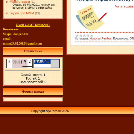
МММ отзывы
[21]
Отзывы об МММ2011 почему они
...
Читать дал
вступили в МММ с офф сайта
Видео про МММ
[13]
ОФФ САЙТ МММ2011
Контакты:
Skype: danger-tm
email:
Категория:
Новости Ячейки
|
Просмотров:
57
mmm29.02.2012@gmail.com
Статистика
Онлайн всего:
1
Гостей:
1
Пользователей:
0
Форма входа
Copyright MyCorp © 2026